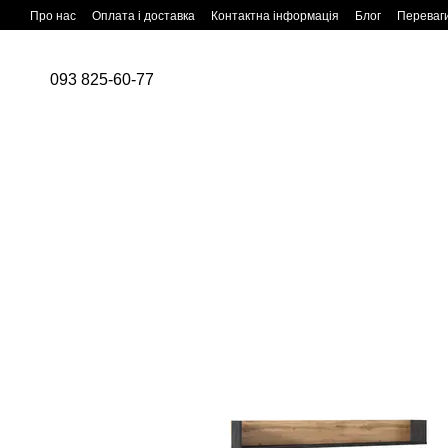
Перейти до основного контенту
Про нас
Оплата і доставка
Контактна інформація
Блог
Переваг
093 825-60-77