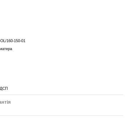
OL/160-150-01
 матера
 ДСП
антія