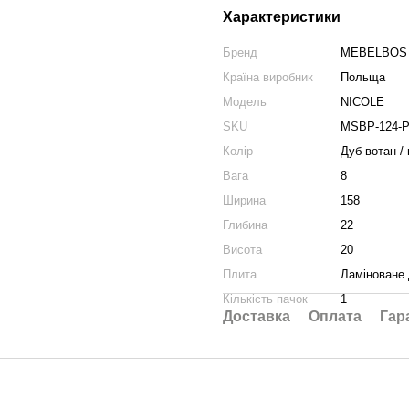
Характеристики
Бренд
MEBELBOS
Країна виробник
Польща
Модель
NICOLE
SKU
MSBP-124-P
Колір
Дуб вотан /
Вага
8
Ширина
158
Глибина
22
Висота
20
Плита
Ламіноване
Кількість пачок
1
Доставка
Оплата
Гар