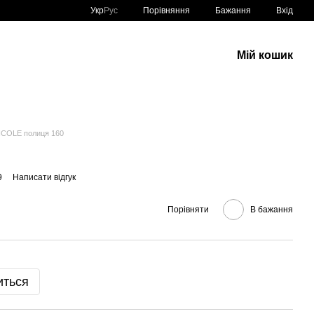
Порівняння
Укр
Рус
Бажання
Вхід
Мій кошик
ICOLE полиця 160
9
Написати відгук
Порівняти
В бажання
иться