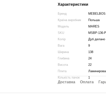
Характеристики
Бренд
MEBELBOS
Країна виробник
Польша
Модель
MARES
SKU
MSBP-136-P
Колір
Дуб делано
Вага
9
Ширина
138
Глибина
24
Висота
22
Плита
Ламинирова
Кількість пачок
1
Доставка
Оплата
Гар