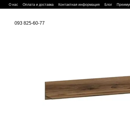
Перейти к основному контенту
О нас
Оплата и доставка
Контактная информация
Блог
Преиму
093 825-60-77