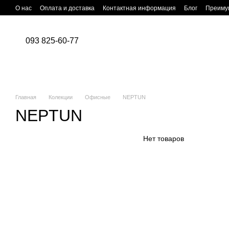
Перейти к основному контенту
О нас
Оплата и доставка
Контактная информация
Блог
Преиму
093 825-60-77
Главная
Колекции
Офисные
NEPTUN
NEPTUN
Нет товаров