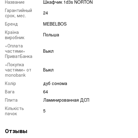
Название
Шкафчик 1d3s NORTON
Гарантийный
24
срок, мес.
Бренд
MEBELBOS
Країна
Польша
виробник
«Оплата
частями»
Выкл
ПриватБанка
«Покупка
частями» от
Выкл
monobank
Колір
дуб сонома
Вага
64
Плита
Ламинированная ДСП
Кількість
5
пачок
Отзывы