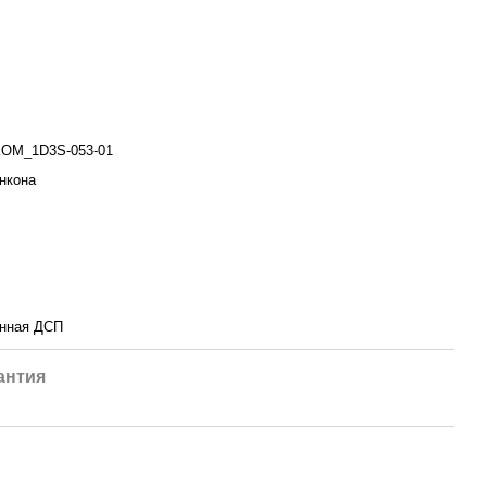
OM_1D3S-053-01
анкона
нная ДСП
антия