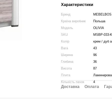
Характеристики
Бренд
MEBELBOS
Країна виробник
Польша
Модель
OLIVIA
SKU
MSBP-033-K
Колір
крем / дуб 
Вага
43
Ширина
96
Глибина
36
Висота
87
Плита
Ламинирова
Кількість пачок
4
Доставка
Оплата
Гар