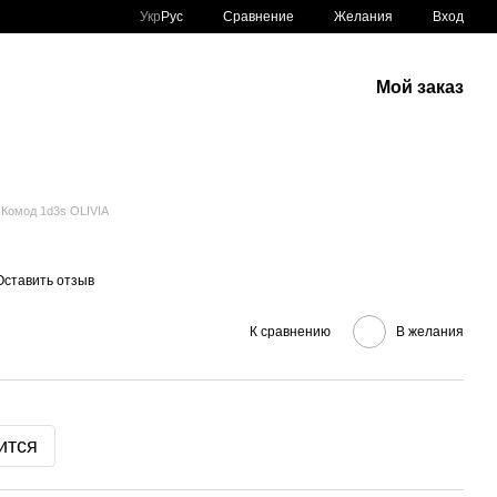
Сравнение
Укр
Рус
Желания
Вход
Мой заказ
Комод 1d3s OLIVIA
Оставить отзыв
К сравнению
В желания
ится