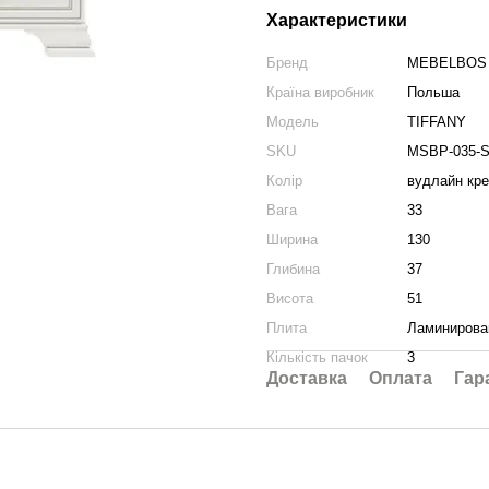
Характеристики
Бренд
MEBELBOS
Країна виробник
Польша
Модель
TIFFANY
SKU
MSBP-035-S
Колір
вудлайн кр
Вага
33
Ширина
130
Глибина
37
Висота
51
Плита
Ламинирова
Кількість пачок
3
Доставка
Оплата
Гар