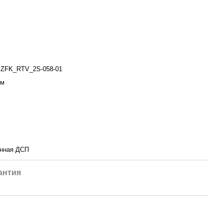
ZFK_RTV_2S-058-01
ем
нная ДСП
антия