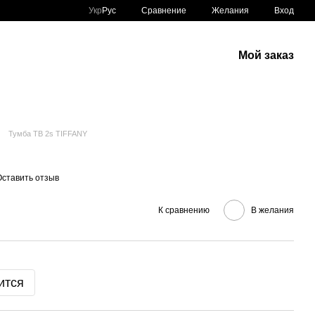
Сравнение
Укр
Рус
Желания
Вход
Мой заказ
Тумба ТВ 2s TIFFANY
Оставить отзыв
К сравнению
В желания
ится