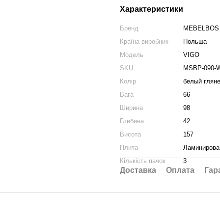
Характеристики
Бренд
MEBELBOS
Країна виробник
Польша
Модель
VIGO
SKU
MSBP-090-W
Колір
белый глян
Вага
66
Ширина
98
Глибина
42
Висота
157
Плита
Ламинирова
Кількість пачок
3
Доставка
Оплата
Гар