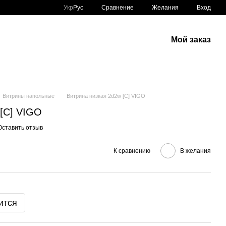
Сравнение
Укр
Рус
Желания
Вход
Мой заказ
Витрины напольные
Витрина низкая 2d2w [C] VIGO
 [C] VIGO
Оставить отзыв
К сравнению
В желания
ится