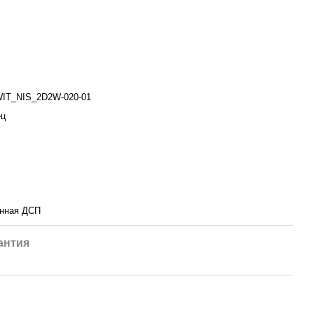
IT_NIS_2D2W-020-01
ец
нная ДСП
антия