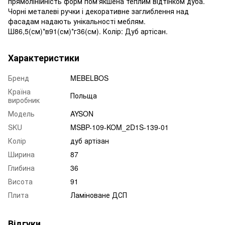
прямолінійність форм пом'якшена теплим відтінком дуба.
Чорні металеві ручки і декоративне заглиблення над
фасадам надають унікальності меблям.
Ш86,5(см)*в91(см)*г36(см). Колір: Дуб артісан.
Характеристики
Бренд
MEBELBOS
Країна
Польща
виробник
Модель
AYSON
SKU
MSBP-109-KOM_2D1S-139-01
Колір
дуб артізан
Ширина
87
Глибина
36
Висота
91
Плита
Ламіноване ДСП
Відгуки