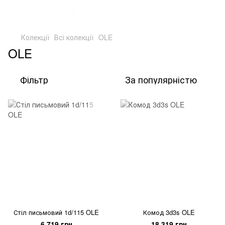
Колекції
Всі колекції
OLE
OLE
Фільтр
За популярністю
Стіл письмовий 1d/115 OLE
Комод 3d3s OLE
6 719 грн
18 319 грн