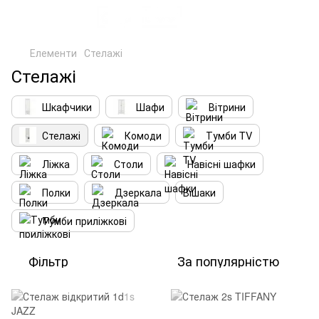
Елементи
Стелажі
Стелажі
Шкафчики
Шафи
Вітрини
Стелажі
Комоди
Тумби TV
Ліжка
Столи
Навісні шафки
Полки
Дзеркала
Вішаки
Тумби приліжкові
Фільтр
За популярністю