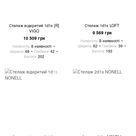
Стелаж відкритий 1d1s [R]
Стелаж 1d1s LOFT
VIGO
9 569 грн
10 509 грн
Наявність
В наявності
Ширина
62
Глибина
39
Наявність
В наявності
Висота
193
Ширина
68
Глибина
42
Висота
202