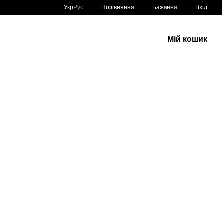
Порівняння
Укр
Рус
Бажання
Вхід
Мій кошик