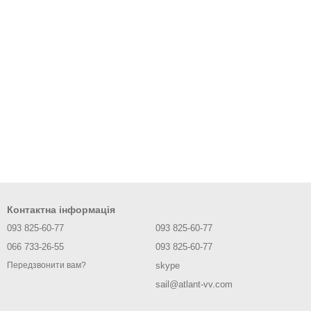
Контактна інформація
093 825-60-77
093 825-60-77
066 733-26-55
093 825-60-77
skype
Передзвонити вам?
sail@atlant-vv.com