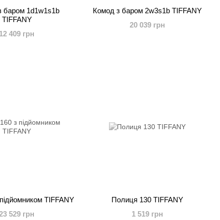
з баром 1d1w1s1b
Комод з баром 2w3s1b TIFFANY
TIFFANY
20 039 грн
12 409 грн
з підйомником TIFFANY
Полиця 130 TIFFANY
23 529 грн
1 519 грн