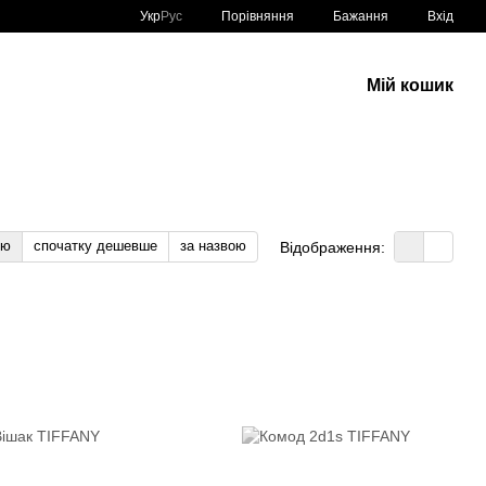
Порівняння
Укр
Рус
Бажання
Вхід
Мій кошик
тю
спочатку дешевше
за назвою
Відображення: