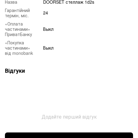
Назва
DOORSET стеллаж 1d2s
Гарантійний
24
термін, міс.
«Оплата
частинами»
Выкл
ПриватБанку
«Покупка
частинами»
Выкл
від monobank
Відгуки
Додайте перший відгук