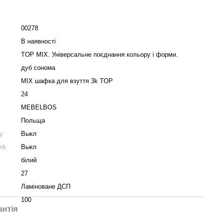
00278
В наявності
TOP MIX. Універсальне поєднання кольору і форми.
дуб сонома
MIX шафка для взуття 3k TOP
24
MEBELBOS
Польща
у
Выкл
nk
Выкл
білий
27
Ламіноване ДСП
100
антія