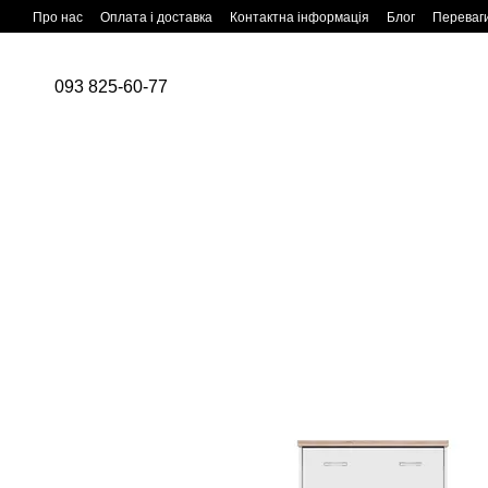
Перейти до основного контенту
Про нас
Оплата і доставка
Контактна інформація
Блог
Переваг
093 825-60-77