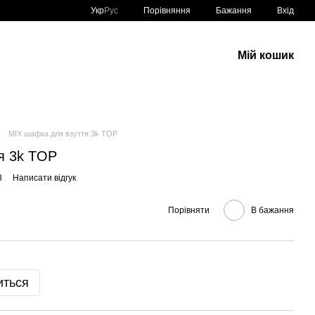
Порівняння
Укр
Рус
Бажання
Вхід
Мій кошик
MIX шафка для взуття 3k TOP
я 3k TOP
8
Написати відгук
Порівняти
В бажання
иться