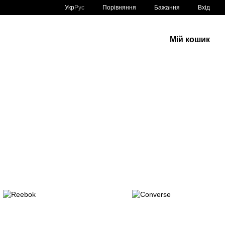
Порівняння
Укр
Рус
Бажання
Вхід
Мій кошик